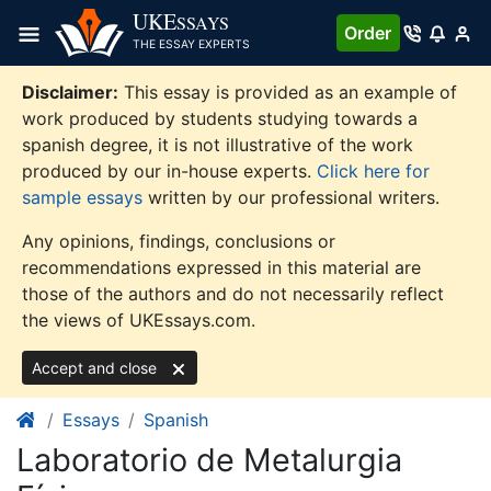
Skip
UKE
SSAYS
Order
to
THE ESSAY EXPERTS
content
Disclaimer:
This essay is provided as an example of
work produced by students studying towards a
spanish degree, it is not illustrative of the work
produced by our in-house experts.
Click here for
sample essays
written by our professional writers.
Any opinions, findings, conclusions or
recommendations expressed in this material are
those of the authors and do not necessarily reflect
the views of UKEssays.com.
Accept and close
Essays
Spanish
Laboratorio de Metalurgia